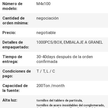
Número de
M4x100
modelo:
CONTROL
Cantidad de
negociación
DE
orden mínima:
CALIDAD
Precio:
negotiable
ÉNTRENOS
Detalles de
1000PCS/BOX, EMBALAJE A GRANEL
empaquetado:
EN
Tiempo de
30-40days después de la orden
CONTACTO
entrega:
confirmada
CON
Condiciones de
T / T, L / C
pago:
NOTICIAS
Capacidad de
200Ton /month
la fuente:
PIDA
Alta luz:
,
tornillos del tablero de partícula
,
UNA
tornillos de acero inoxidables del conglomerado