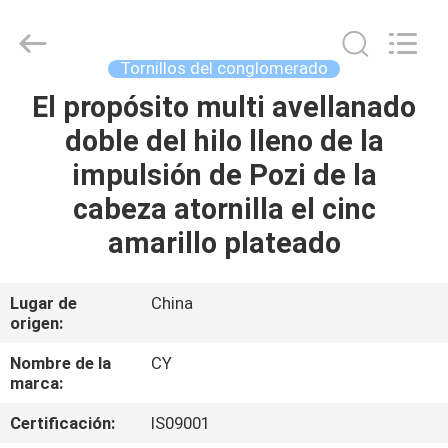
2026
Jiashan
Chaoyi
Fastener.
Co,LTD.
Tornillos del conglomerado
All
Rights
Reserved.
El propósito multi avellanado
HOGAR
doble del hilo lleno de la
PRODUCTOS
impulsión de Pozi de la
cabeza atornilla el cinc
SOBRE
amarillo plateado
NOSOTROS
Lugar de
China
origen:
VIAJE
DE
Nombre de la
CY
marca:
LA
Certificación:
IS09001
FÁBRICA