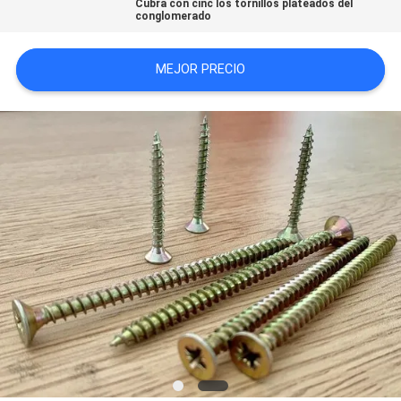
Cubra con cinc los tornillos plateados del
conglomerado
CITA
MEJOR PRECIO
MAPA
DEL
SITIO
PRIVACY
POLICY