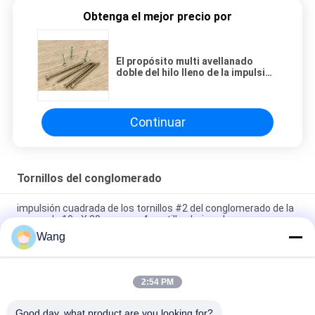
Obtenga el mejor precio por
El propósito multi avellanado
doble del hilo lleno de la impulsión
de Pozi de la cabeza atornilla el
cinc amarillo plateado
Continuar
Tornillos del conglomerado
impulsión cuadrada de los tornillos #2 del conglomerado de la
correa de 10g X 80m m con 4 costillas bajo cabeza
Wang
La cabeza avellanada impulsión de la estrella con la cubierta
del ajuste de 6 semillas atornilla la capa verde de Ruspert
2:54 PM
Cinc parcial avellanado doble del hilo CR3 del corte de las
semillas del tornillo de máquina 4 plateado
Good day, what product are you looking for?