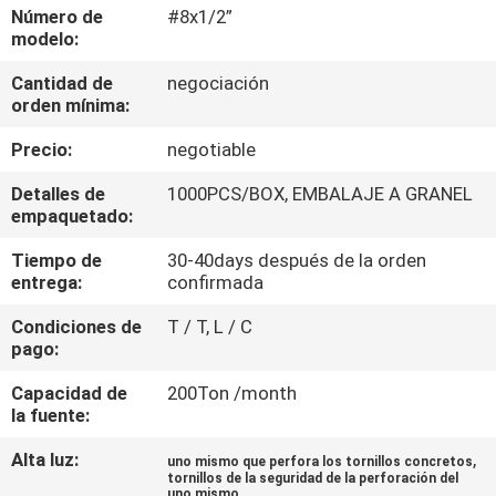
Número de
#8x1/2”
modelo:
CONTROL
Cantidad de
negociación
DE
orden mínima:
CALIDAD
Precio:
negotiable
ÉNTRENOS
Detalles de
1000PCS/BOX, EMBALAJE A GRANEL
empaquetado:
EN
Tiempo de
30-40days después de la orden
CONTACTO
entrega:
confirmada
CON
Condiciones de
T / T, L / C
pago:
NOTICIAS
Capacidad de
200Ton /month
la fuente:
PIDA
Alta luz:
,
uno mismo que perfora los tornillos concretos
tornillos de la seguridad de la perforación del
UNA
uno mismo