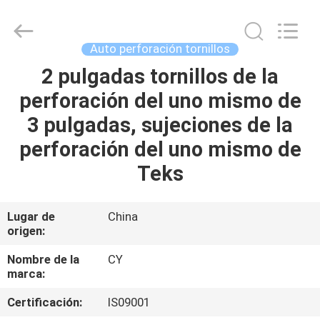
2026
Jiashan
Chaoyi
Fastener.
Co,LTD.
Auto perforación tornillos
All
Rights
Reserved.
2 pulgadas tornillos de la
HOGAR
perforación del uno mismo de
PRODUCTOS
3 pulgadas, sujeciones de la
perforación del uno mismo de
SOBRE
Teks
NOSOTROS
Lugar de
China
origen:
VIAJE
DE
Nombre de la
CY
marca:
LA
Certificación:
IS09001
FÁBRICA