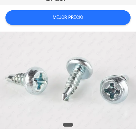
CITA
MEJOR PRECIO
MAPA
DEL
SITIO
PRIVACY
POLICY