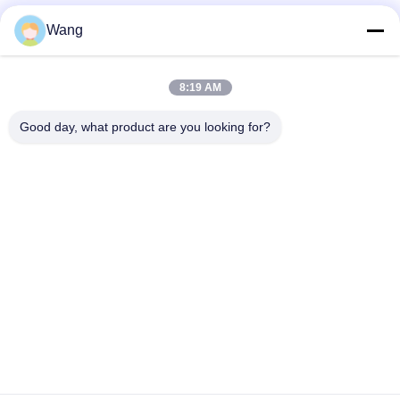
Galvanizado 2 pulgadas la perforación del uno mismo de 3
Wang
pulgadas atornilla paso principal redondo de la hendidura
Phillips bajo cabeza
Tornillos principales de la mampostería seca de la perforación
8:19 AM
del uno mismo del bugle para el cinc grueso del amarillo del
metal Cr6 plateado
Good day, what product are you looking for?
Categorías Populares
Todos
Tornillos De Acero 
Tornillos Del 
Inoxidable
Conglomerado
Auto Perforación 
Self Tapping 
Tornillos
Tornillos
Tornillos De Cabeza 
Tornillos No 
Drywall Bugle
Estándar
Tornillos De 
Tornillos Concretos 
Máquina Métricos
De La Fijación