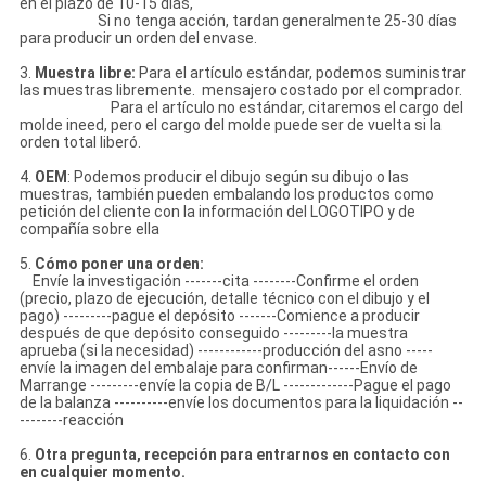
en el plazo de 10-15 días,
Si no tenga acción, tardan generalmente 25-30 días
para producir un orden del envase.
3.
Muestra libre:
Para el artículo estándar, podemos suministrar
las muestras libremente. mensajero costado por el comprador.
Para el artículo no estándar, citaremos el cargo del
molde ineed, pero el cargo del molde puede ser de vuelta si la
orden total liberó.
4.
OEM
: Podemos producir el dibujo según su dibujo o las
muestras, también pueden embalando los productos como
petición del cliente con la información del LOGOTIPO y de
compañía sobre ella
5.
Cómo poner una orden:
Envíe la investigación -------cita --------Confirme el orden
(precio, plazo de ejecución, detalle técnico con el dibujo y el
pago) ---------pague el depósito -------Comience a producir
después de que depósito conseguido ---------la muestra
aprueba (si la necesidad) ------------producción del asno -----
envíe la imagen del embalaje para confirman------Envío de
Marrange ---------envíe la copia de B/L -------------Pague el pago
de la balanza ----------envíe los documentos para la liquidación --
--------reacción
6.
Otra pregunta, recepción para entrarnos en contacto con
en cualquier momento.