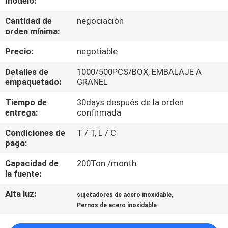
modelo:
Cantidad de
negociación
CONTROL
orden mínima:
DE
Precio:
negotiable
CALIDAD
Detalles de
1000/500PCS/BOX, EMBALAJE A
empaquetado:
GRANEL
ÉNTRENOS
Tiempo de
30days después de la orden
EN
entrega:
confirmada
CONTACTO
Condiciones de
T / T, L / C
CON
pago:
Capacidad de
200Ton /month
NOTICIAS
la fuente:
Alta luz:
,
sujetadores de acero inoxidable
PIDA
Pernos de acero inoxidable
UNA