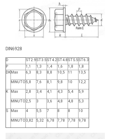
DIN6928
D
ST2.9
ST3.5
ST4.2
ST4.8
STS.5
ST6.3
P
1,1
1,3
1,4
1,6
1,8
1,8
DK
Max
6,3
8,3
8,8
10,5
11
13,5
MINUTO
5,8
7,6
8,1
9,8
10
12,2
K
Max
2,8
3,4
4,1
4,3
5,4
5,9
MINUTO
2,5
3
3,6
4,8
4,8
5,3
S
Max
4
5,5
7
8
8
10
MINUTO
3,82
5,32
6,78
7,78
7,78
9,78