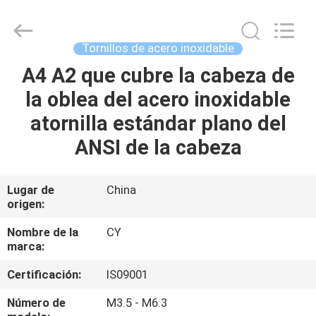
2026
Jiashan
Chaoyi
Fastener.
Co,LTD.
Tornillos de acero inoxidable
All
Rights
Reserved.
A4 A2 que cubre la cabeza de
HOGAR
la oblea del acero inoxidable
PRODUCTOS
atornilla estándar plano del
ANSI de la cabeza
SOBRE
NOSOTROS
Lugar de
China
origen:
VIAJE
Nombre de la
CY
marca:
DE
Certificación:
IS09001
LA
FÁBRICA
Número de
M3.5 - M6.3