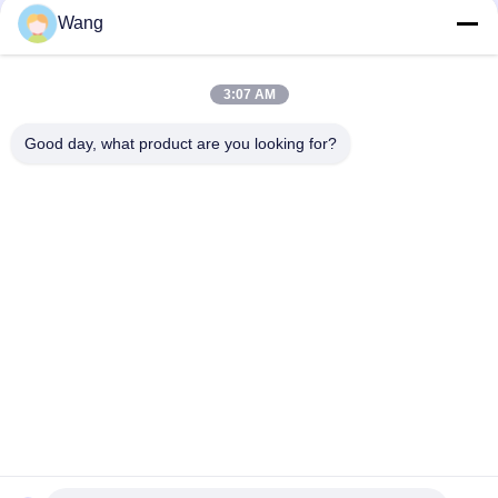
Wang
los tornillos del acero inoxidable de 10m m 100m m 150m m,
cabeza del reborde del acero inoxidable empernan métrico
3:07 AM
Hilo lleno principal avellanado doble de la impulsión de Pozi de
los tornillos del acero inoxidable del conglomerado de INOX A2
Good day, what product are you looking for?
Categorías Populares
Todos
Tornillos De Acero 
Tornillos Del 
Inoxidable
Conglomerado
Auto Perforación 
Self Tapping 
Tornillos
Tornillos
Tornillos De Cabeza 
Tornillos No 
Drywall Bugle
Estándar
Tornillos De 
Tornillos Concretos 
Máquina Métricos
De La Fijación