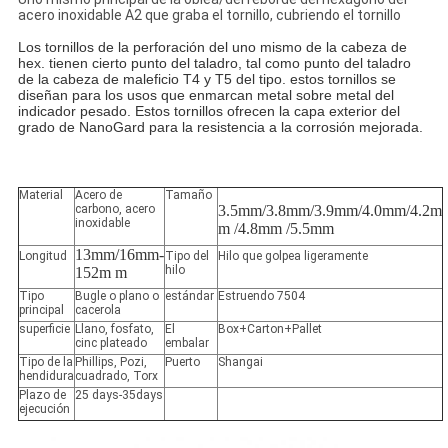
acero inoxidable A2 que graba el tornillo, cubriendo el tornillo
Los tornillos de la perforación del uno mismo de la cabeza de
hex. tienen cierto punto del taladro, tal como punto del taladro
de la cabeza de maleficio T4 y T5 del tipo. estos tornillos se
diseñan para los usos que enmarcan metal sobre metal del
indicador pesado. Estos tornillos ofrecen la capa exterior del
grado de NanoGard para la resistencia a la corrosión mejorada.
Material
Acero de
Tamaño
carbono, acero
3.5mm/3.8mm/3.9mm/4.0mm/4.2m
inoxidable
m /4.8mm /5.5mm
13mm/16mm-
Longitud
Tipo del
Hilo que golpea ligeramente
hilo
152m m
Tipo
Bugle o plano o
estándar
Estruendo 7504
principal
cacerola
superficie
Llano, fosfato,
El
Box+Carton+Pallet
cinc plateado
embalar
Tipo de la
Phillips, Pozi,
Puerto
Shangai
hendidura
cuadrado, Torx
Plazo de
25 days-35days
ejecución