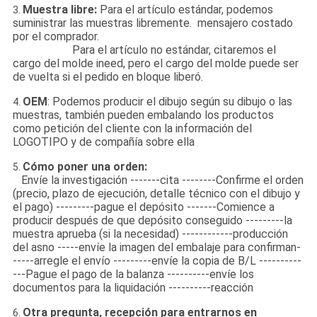
Muestra libre:
Para el artículo estándar, podemos
3.
suministrar las muestras libremente. mensajero costado
por el comprador.
Para el artículo no estándar, citaremos el
cargo del molde ineed, pero el cargo del molde puede ser
de vuelta si el pedido en bloque liberó.
OEM
: Podemos producir el dibujo según su dibujo o las
4.
muestras, también pueden embalando los productos
como petición del cliente con la información del
LOGOTIPO y de compañía sobre ella
Cómo poner una orden:
5.
Envíe la investigación -------cita --------Confirme el orden
(precio, plazo de ejecución, detalle técnico con el dibujo y
el pago) ---------pague el depósito -------Comience a
producir después de que depósito conseguido ---------la
muestra aprueba (si la necesidad) ------------producción
del asno -----envíe la imagen del embalaje para confirman-
-----arregle el envío ---------envíe la copia de B/L ----------
---Pague el pago de la balanza ----------envíe los
documentos para la liquidación ----------reacción
Otra pregunta, recepción para entrarnos en
6.