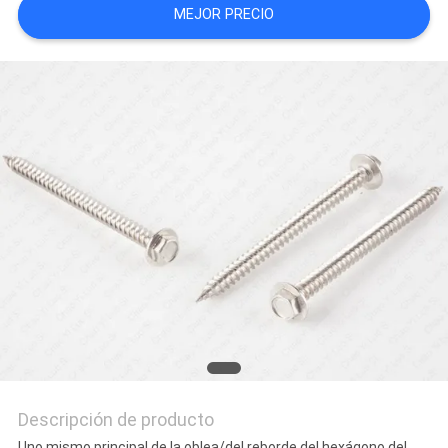
MEJOR PRECIO
CITA
MAPA
DEL
SITIO
PRIVACY
POLICY
Descripción de producto
Uno mismo principal de la oblea/del reborde del hexágono del