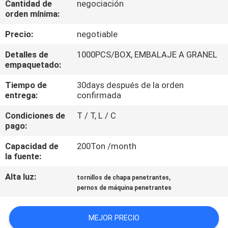
Cantidad de
negociación
orden mínima:
CONTROL
Precio:
negotiable
DE
Detalles de
1000PCS/BOX, EMBALAJE A GRANEL
CALIDAD
empaquetado:
Tiempo de
30days después de la orden
ÉNTRENOS
entrega:
confirmada
EN
Condiciones de
T / T, L / C
CONTACTO
pago:
CON
Capacidad de
200Ton /month
la fuente:
NOTICIAS
Alta luz:
,
tornillos de chapa penetrantes
pernos de máquina penetrantes
PIDA
MEJOR PRECIO
UNA