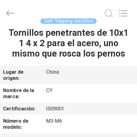
2026
Jiashan
Chaoyi
Fastener.
Co,LTD.
Self Tapping tornillos
All
Rights
Reserved.
Tornillos penetrantes de 10x1
HOGAR
1 4 x 2 para el acero, uno
PRODUCTOS
mismo que rosca los pernos
SOBRE
Lugar de
China
origen:
NOSOTROS
Nombre de la
CY
marca:
VIAJE
Certificación:
IS09001
DE
LA
Número de
M3-M6
modelo:
FÁBRICA