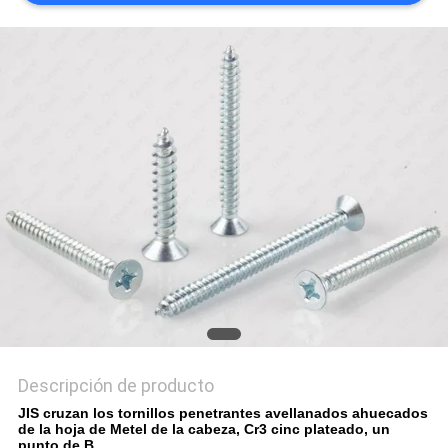
CITA
MAPA
DEL
SITIO
PRIVACY
POLICY
Descripción de producto
JIS cruzan los tornillos penetrantes avellanados ahuecados
de la hoja de Metel de la cabeza, Cr3 cinc plateado, un
punto de B