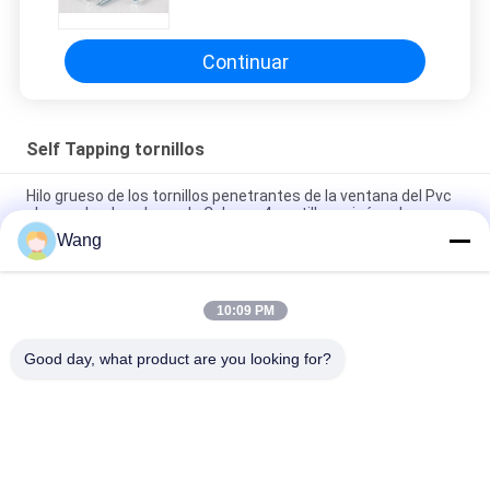
rosca los pernos
Continuar
Self Tapping tornillos
Hilo grueso de los tornillos penetrantes de la ventana del Pvc
plano sobre la cabeza de Csk con 4 costillas minúsculas
Wang
Hilo lleno de la impulsión de los tornillos penetrantes PH2 de la
cabeza de la oblea del acero inoxidable A2
10:09 PM
Una cabeza avellanada ahuecada cruzada penetrante de los
tornillos de chapa del punto de B JIS
Good day, what product are you looking for?
Categorías Populares
Todos
Tornillos De Acero 
Tornillos Del 
Inoxidable
Conglomerado