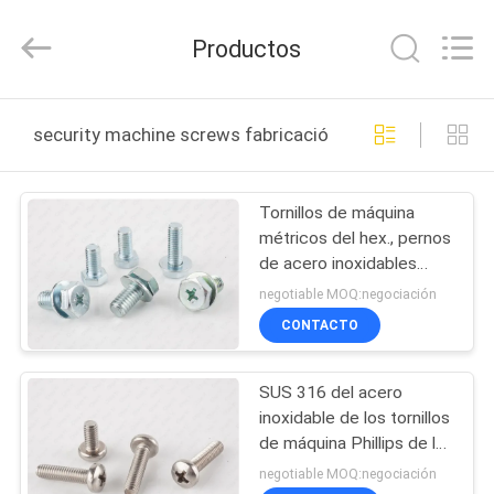
2025
Jiashan
Chaoyi
Productos
Fastener.
Co,LTD.
All
Rights
Reserved.
HOGAR
security machine screws fabricación en línea
PRODUCTOS
Tornillos de máquina
métricos del hex., pernos
SOBRE
de acero inoxidables
NOSOTROS
métricos de la seguridad
negotiable MOQ:negociación
CONTACTO
VIAJE
SUS 316 del acero
DE
inoxidable de los tornillos
LA
de máquina Phillips de la
cabeza de la cacerola
FÁBRICA
negotiable MOQ:negociación