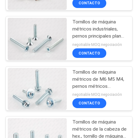
del estruendo 7985
CONTACTO
CONTROL
Tornillos de máquina
DE
métricos industriales,
CALIDAD
pernos principales planos
métricos avellanados
negotiable MOQ:negociación
ÉNTRENOS
CONTACTO
EN
Tornillos de máquina
CONTACTO
métricos de M6 M5 M4,
CON
pernos métricos
combinados de la
negotiable MOQ:negociación
cabeza de la cacerola de
CONTACTO
NOTICIAS
Sems
Tornillos de máquina
PIDA
métricos de la cabeza de
UNA
hex., tornillo de máquina