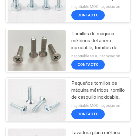
combinado de Sems
negotiable MOQ:negociación
CITA
CONTACTO
MAPA
Tornillos de máquina
DEL
métricos del acero
SITIO
inoxidable, tornillos de
máquina principales
negotiable MOQ:negociación
planos del M3 M4
CONTACTO
PRIVACY
POLICY
Pequeños tornillos de
máquina métricos, tornillo
de casquillo inoxidable
del zócalo de la cabeza
negotiable MOQ:negociación
del plano de acero
CONTACTO
Lavadora plana métrica