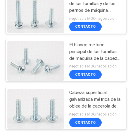
de los tornillos y de los
pernos de máquina
Phillips de la cabeza de
negotiable MOQ:negociación
la cacerola M6
CONTACTO
El blanco métrico
principal de los tornillos
de máquina de la cabeza
del braguero de la oblea
negotiable MOQ:negociación
galvanizó la cruz
CONTACTO
ahuecada
Cabeza superficial
galvanizada métrica de la
oblea de la cacerola de
los tornillos de máquina
negotiable MOQ:negociación
de la impulsión cruzada
CONTACTO